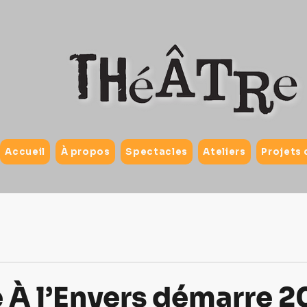
Accueil
À propos
Spectacles
Ateliers
Projets 
e À l’Envers démarre 