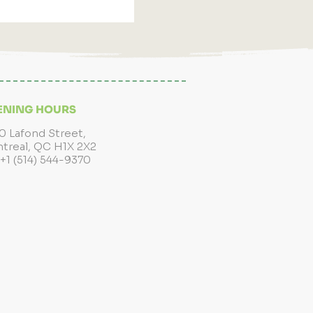
ENING HOURS
0 Lafond Street,
treal, QC H1X 2X2
 +1 (514) 544-9370