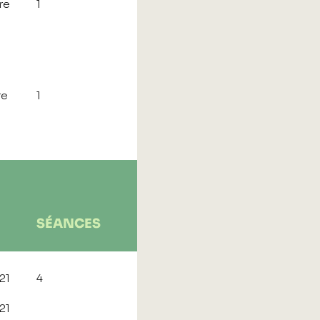
re
1
re
1
SÉANCES
021
4
021