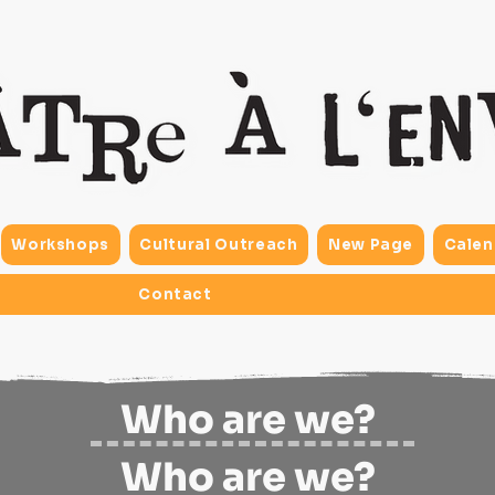
Workshops
Cultural Outreach
New Page
Calen
Contact
Who are we?
Who are we?