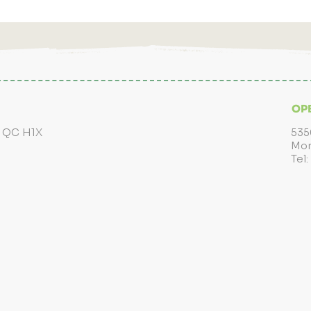
OP
, QC H1X
535
Mon
Tel: