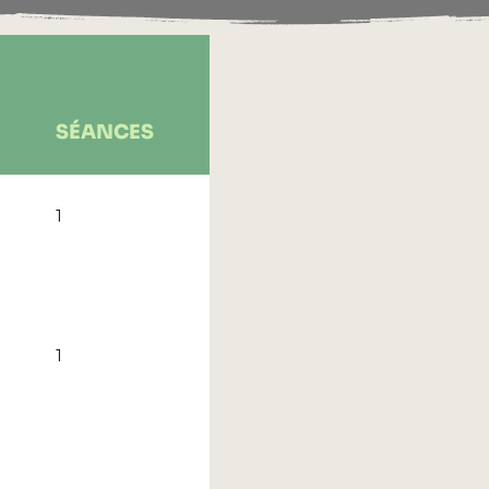
SÉANCES
1
1