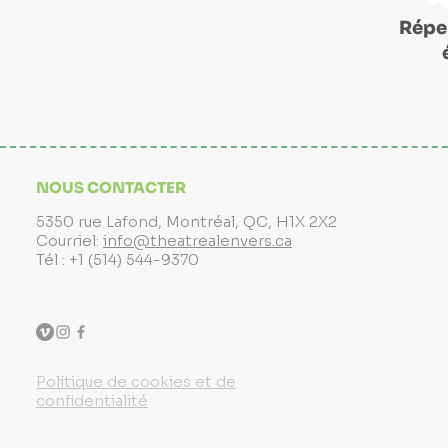
Réper
NOUS CONTACTER
5350 rue Lafond, Montréal, QC, H1X 2X2
Courriel:
info@theatrealenvers.ca
Tél : +1 (514) 544-9370
Politique de cookies et de
confidentialité