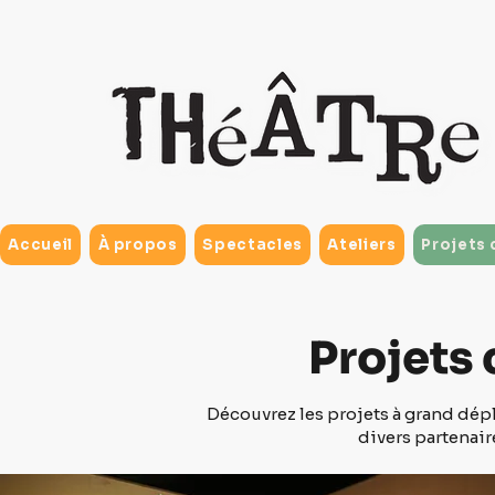
Accueil
À propos
Spectacles
Ateliers
Projets 
Projets 
Découvrez les projets à grand dépl
divers partenair