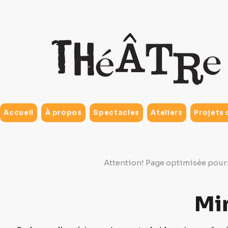
Accueil
À propos
Spectacles
Ateliers
Projets 
Attention! Page optimisée pour:
Mi