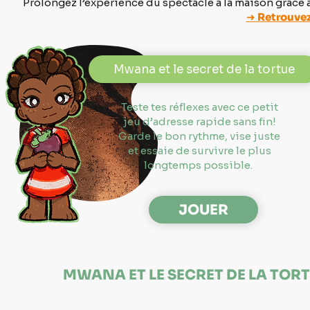
Prolongez l’expérience du spectacle à la maison grâce 
➜ Retrouvez-
Mwana et le secret de la tortue
Teste tes réflexes avec ce petit
jeu d’adresse rapide sans fin!
Garde le bon rythme, vise juste
et essaie de survivre le plus
longtemps possible.
JOUER
MWANA ET LE SECRET DE LA TOR